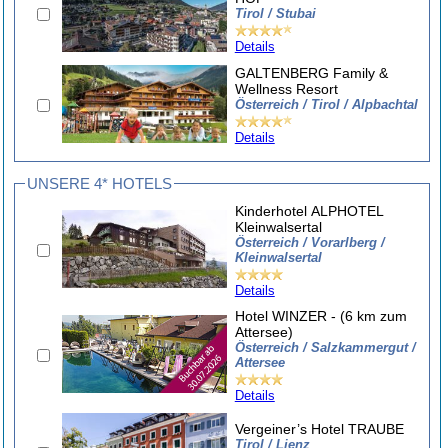
Tirol / Stubai
Details
GALTENBERG Family &
Wellness Resort
Österreich / Tirol / Alpbachtal
Details
UNSERE 4* HOTELS
Kinderhotel ALPHOTEL
Kleinwalsertal
Österreich / Vorarlberg /
Kleinwalsertal
Details
Hotel WINZER - (6 km zum
Attersee)
Österreich / Salzkammergut /
Attersee
Details
Vergeiner’s Hotel TRAUBE
Tirol / Lienz