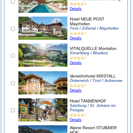
Details
Hotel NEUE POST
Mayrhofen
Tirol / Zillertal / Mayrhofen
Details
VITALQUELLE Montafon
Vorarlberg / Bludenz
Details
Verwöhnhotel KRISTALL
Österreich / Tirol / Achensee
Details
Hotel TANNENHOF
Salzburg / St. Johann im
Pongau
Details
Alpine Resort STUBAIER
HOF