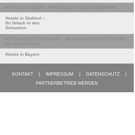
HOTELS IN ITALIEN – IHR URLAUB IM SÜDEN EUROPAS
Hotels in Südtirol –
Ihr Urlaub in den
Dolomiten
HOTELS IN DEUTSCHLAND – URLAUB IN EINER DEUTSCHEN
URLAUBSREGION
Hotels in Bayern
KONTAKT
|
IMPRESSUM
|
DATENSCHUTZ
|
PARTNERBETRIEB WERDEN