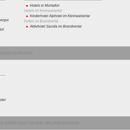
Hotels in Montafon
Hotels im Kleinwalsertal
Kinderhotel Alphotel im Kleinwalsertal
ergut
Hotels im Brandnertal
Aktivhotel Sarotla im Brandnertal
gut
M SÜDEN EUROPAS
oler
 IN EINER DEUTSCHEN URLAUBSREGION