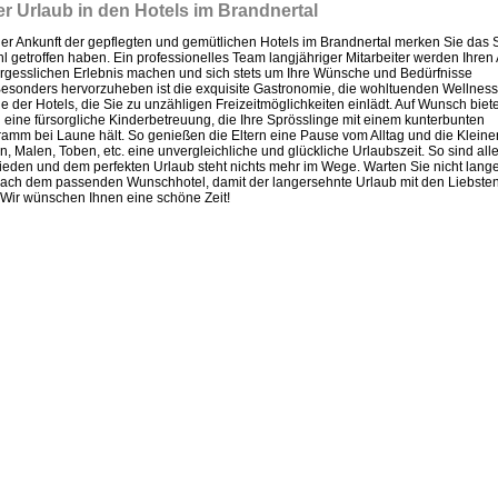
r Urlaub in den Hotels im Brandnertal
der Ankunft der gepflegten und gemütlichen Hotels im Brandnertal merken Sie das S
hl getroffen haben. Ein
professionelles Team langjähriger Mitarbeiter werden Ihren 
gesslichen Erlebnis machen und sich stets um Ihre Wünsche und Bedürfnisse
esonders hervorzuheben ist die exquisite Gastronomie, die wohltuenden Wellnes
e der Hotels, die Sie zu unzähligen Freizeitmöglichkeiten einlädt. Auf Wunsch biet
 eine fürsorgliche Kinderbetreuung, die Ihre Sprösslinge mit einem kunterbunten
amm bei Laune hält. So genießen die Eltern eine Pause vom Alltag und die Kleine
n, Malen, Toben, etc. eine unvergleichliche und glückliche Urlaubszeit. So sind all
rieden und dem perfekten Urlaub steht nichts mehr im Wege. Warten Sie nicht lan
nach dem passenden Wunschhotel, damit der langersehnte Urlaub mit den Liebste
! Wir wünschen Ihnen eine schöne Zeit!