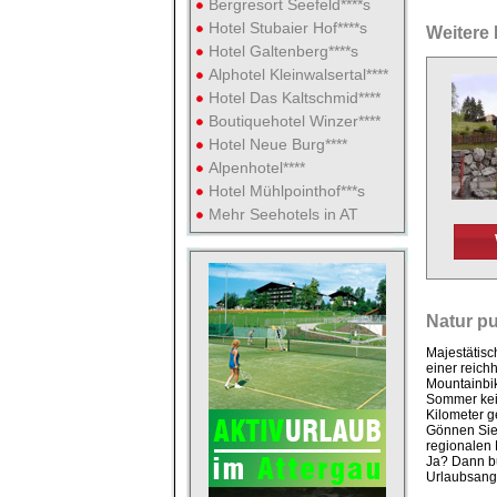
Bergresort Seefeld****s
Hotel Stubaier Hof****s
Weitere 
Hotel Galtenberg****s
Alphotel Kleinwalsertal****
Hotel Das Kaltschmid****
Boutiquehotel Winzer****
Hotel Neue Burg****
Alpenhotel****
Hotel Mühlpointhof***s
Mehr Seehotels in AT
Natur pu
Majestätisc
einer reich
Mountainbik
Sommer kein
Kilometer g
Gönnen Sie 
regionalen
Ja? Dann bu
Urlaubsange