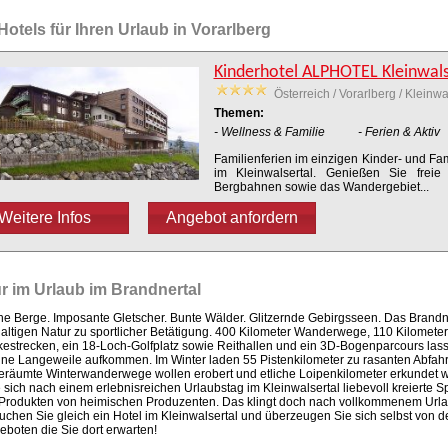
Hotels für Ihren Urlaub in Vorarlberg
Kinderhotel ALPHOTEL Kleinwals
Österreich / Vorarlberg / Kleinwa
Themen:
- Wellness & Familie
- Ferien & Aktiv
Familienferien im einzigen Kinder- und Fam
im Kleinwalsertal. Genießen Sie freie 
Bergbahnen sowie das Wandergebiet
...
Weitere Infos
Angebot anfordern
r im Urlaub im Brandnertal
he Berge. Imposante Gletscher. Bunte Wälder. Glitzernde Gebirgsseen. Das Brandner
haltigen Natur zu sportlicher Betätigung. 400 Kilometer Wanderwege, 110 Kilometer
estrecken, ein 18-Loch-Golfplatz sowie Reithallen und ein 3D-Bogenparcours las
e Langeweile aufkommen. Im Winter laden 55 Pistenkilometer zu rasanten Abfahrt
eräumte Winterwanderwege wollen erobert und etliche Loipenkilometer erkundet 
sich nach einem erlebnisreichen Urlaubstag im Kleinwalsertal liebevoll kreierte S
 Produkten von heimischen Produzenten. Das klingt doch nach vollkommenem Urla
chen Sie gleich ein Hotel im Kleinwalsertal und überzeugen Sie sich selbst von de
boten die Sie dort erwarten!