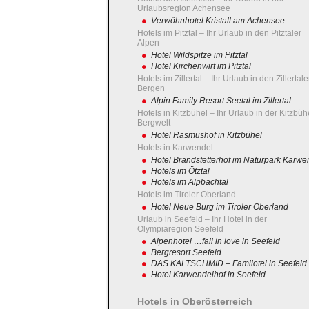
Urlaubsregion Achensee
Verwöhnhotel Kristall am Achensee
Hotels im Pitztal – Ihr Urlaub in den Pitztaler
Alpen
Hotel Wildspitze im Pitztal
Hotel Kirchenwirt im Pitztal
Hotels im Zillertal – Ihr Urlaub in den Zillertale
Bergen
Alpin Family Resort Seetal im Zillertal
Hotels in Kitzbühel – Ihr Urlaub in der Kitzbüh
Bergwelt
Hotel Rasmushof in Kitzbühel
Hotels in Karwendel
Hotel Brandstetterhof im Naturpark Karwe
Hotels im Ötztal
Hotels im Alpbachtal
Hotels im Tiroler Oberland
Hotel Neue Burg im Tiroler Oberland
Urlaub in Seefeld – Ihr Hotel in der
Olympiaregion Seefeld
Alpenhotel …fall in love in Seefeld
Bergresort Seefeld
DAS KALTSCHMID – Familotel in Seefeld
Hotel Karwendelhof in Seefeld
Hotels in Oberösterreich