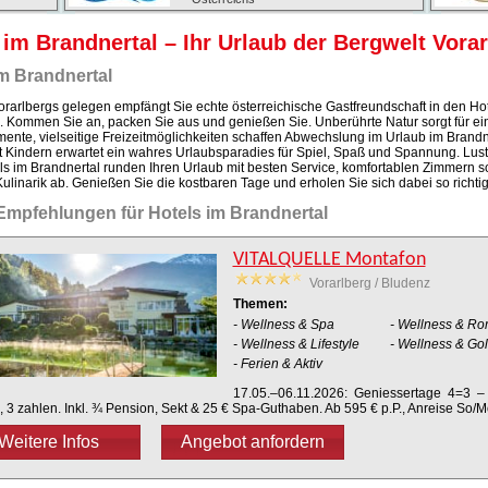
 im Brandnertal – Ihr Urlaub der Bergwelt Vora
m Brandnertal
rarlbergs gelegen empfängt Sie echte österreichische Gastfreundschaft in den Hot
. Kommen Sie an, packen Sie aus und genießen Sie. Unberührte Natur sorgt für ein
nte, vielseitige Freizeitmöglichkeiten schaffen Abwechslung im Urlaub im Brandn
t Kindern erwartet ein wahres Urlaubsparadies für Spiel, Spaß und Spannung. Lus
ls im Brandnertal runden Ihren Urlaub mit besten Service, komfortablen Zimmern s
Kulinarik ab. Genießen Sie die kostbaren Tage und erholen Sie sich dabei so richtig
Empfehlungen für Hotels im Brandnertal
VITALQUELLE Montafon
Vorarlberg / Bludenz
Themen:
- Wellness & Spa
- Wellness & Ro
- Wellness & Lifestyle
- Wellness & Gol
- Ferien & Aktiv
17.05.–06.11.2026: Geniessertage 4=3 –
, 3 zahlen. Inkl. ¾ Pension, Sekt & 25 € Spa-Guthaben. Ab 595 € p.P., Anreise So/M
Weitere Infos
Angebot anfordern