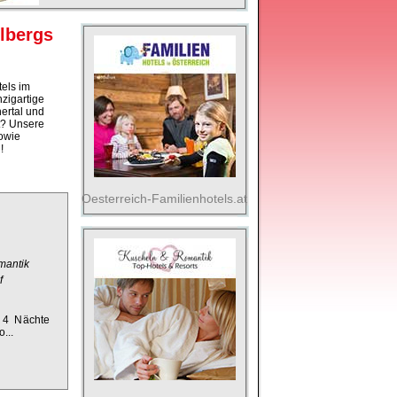
rlbergs
els im
zigartige
ertal und
t? Unsere
owie
!
Oesterreich-Familienhotels.at
mantik
f
 4 Nächte
o
...