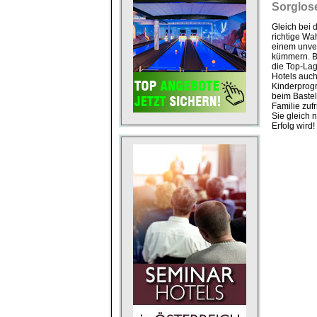
Sorglose
Gleich bei 
richtige Wa
einem unver
kümmern. B
die Top-Lag
Hotels auch
Kinderprogr
beim Bastel
Familie zuf
Sie gleich 
Erfolg wird