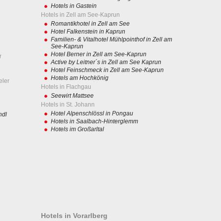
Hotels in Gastein
Hotels in Zell am See-Kaprun
Romantikhotel in Zell am See
Hotel Falkenstein in Kaprun
Familien- & Vitalhotel Mühlpointhof in Zell am
See-Kaprun
Hotel Berner in Zell am See-Kaprun
r
Active by Leitner´s in Zell am See Kaprun
Hotel Feinschmeck in Zell am See-Kaprun
Hotels am Hochkönig
eler
Hotels in Flachgau
Seewirt Mattsee
Hotels in St. Johann
Hotel Alpenschlössl in Pongau
ndl
Hotels in Saalbach-Hinterglemm
Hotels im Großarltal
Hotels in Vorarlberg