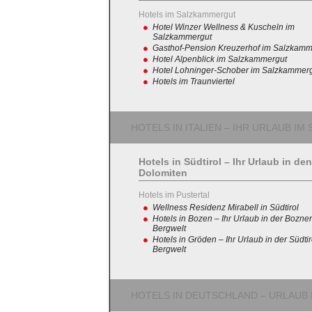
Hotels im Salzkammergut
Hotel Winzer Wellness & Kuscheln im
Salzkammergut
Gasthof-Pension Kreuzerhof im Salzkamm
Hotel Alpenblick im Salzkammergut
Hotel Lohninger-Schober im Salzkammer
Hotels im Traunviertel
HOTELS IN ITALIEN – IHR URLAUB I
Hotels in Südtirol – Ihr Urlaub in den
Dolomiten
Hotels im Pustertal
Wellness Residenz Mirabell in Südtirol
Hotels in Bozen – Ihr Urlaub in der Bozner
Bergwelt
Hotels in Gröden – Ihr Urlaub in der Südtir
Bergwelt
HOTELS IN DEUTSCHLAND – URLAUB