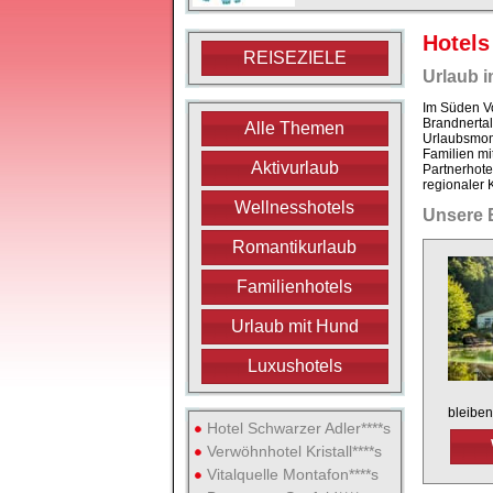
Hotels
REISEZIELE
Urlaub i
Im Süden Vo
Brandnertal
Alle Themen
Urlaubsmome
Familien mi
Aktivurlaub
Partnerhote
regionaler 
Wellnesshotels
Unsere 
Romantikurlaub
Familienhotels
Urlaub mit Hund
Luxushotels
bleiben
Hotel Schwarzer Adler****s
Verwöhnhotel Kristall****s
Vitalquelle Montafon****s