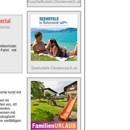
Kuschelhotels-Oesterreich.at
ertal
lsertal
ilienhotel
Fahrt mit
Seehotels-Oesterreich.at
tal lockt mit
sen im
en ein, 40
werden.
peisen mit
ubsglück!
n vielfältigen