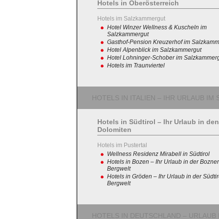
Hotels in Oberösterreich
Hotels im Salzkammergut
Hotel Winzer Wellness & Kuscheln im
Salzkammergut
Gasthof-Pension Kreuzerhof im Salzkamm
Hotel Alpenblick im Salzkammergut
Hotel Lohninger-Schober im Salzkammer
Hotels im Traunviertel
HOTELS IN ITALIEN – IHR URLAUB I
Hotels in Südtirol – Ihr Urlaub in den
Dolomiten
Hotels im Pustertal
Wellness Residenz Mirabell in Südtirol
Hotels in Bozen – Ihr Urlaub in der Bozner
Bergwelt
Hotels in Gröden – Ihr Urlaub in der Südtir
Bergwelt
HOTELS IN DEUTSCHLAND – URLAUB