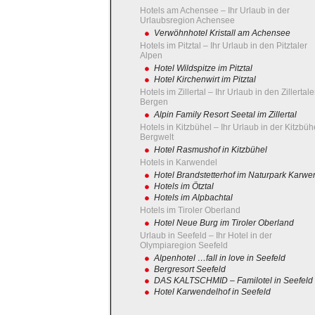
Hotels am Achensee – Ihr Urlaub in der
Urlaubsregion Achensee
Verwöhnhotel Kristall am Achensee
Hotels im Pitztal – Ihr Urlaub in den Pitztaler
Alpen
Hotel Wildspitze im Pitztal
Hotel Kirchenwirt im Pitztal
Hotels im Zillertal – Ihr Urlaub in den Zillertale
Bergen
Alpin Family Resort Seetal im Zillertal
Hotels in Kitzbühel – Ihr Urlaub in der Kitzbüh
Bergwelt
Hotel Rasmushof in Kitzbühel
Hotels in Karwendel
Hotel Brandstetterhof im Naturpark Karwe
Hotels im Ötztal
Hotels im Alpbachtal
Hotels im Tiroler Oberland
Hotel Neue Burg im Tiroler Oberland
Urlaub in Seefeld – Ihr Hotel in der
Olympiaregion Seefeld
Alpenhotel …fall in love in Seefeld
Bergresort Seefeld
DAS KALTSCHMID – Familotel in Seefeld
Hotel Karwendelhof in Seefeld