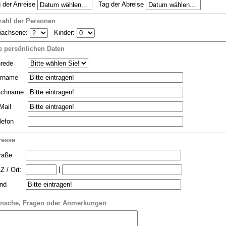
 der Anreise
Tag der Abreise
zahl der Personen
wachsene:
Kinder:
e persönlichen Daten
rede
rname
chname
Mail
lefon
resse
raße
|
Z / Ort:
nd
nsche, Fragen oder Anmerkungen