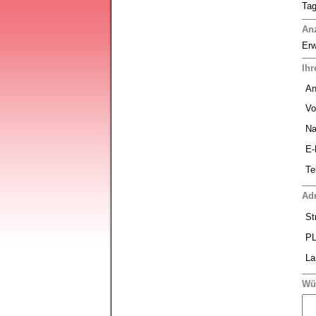
Tag
An
Er
Ihr
An
Vo
Na
E-
Te
Ad
St
PL
La
Wü