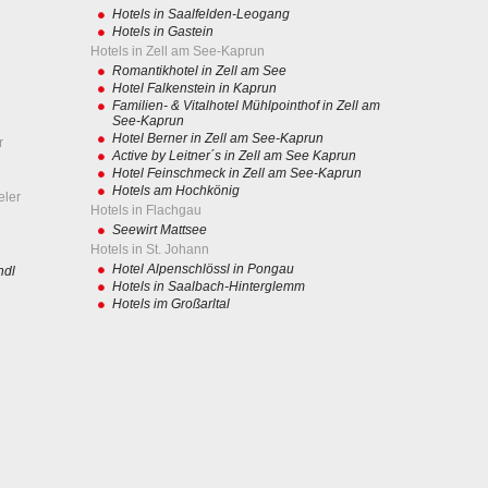
Hotels in Saalfelden-Leogang
Hotels in Gastein
Hotels in Zell am See-Kaprun
Romantikhotel in Zell am See
Hotel Falkenstein in Kaprun
Familien- & Vitalhotel Mühlpointhof in Zell am
See-Kaprun
Hotel Berner in Zell am See-Kaprun
r
Active by Leitner´s in Zell am See Kaprun
Hotel Feinschmeck in Zell am See-Kaprun
Hotels am Hochkönig
eler
Hotels in Flachgau
Seewirt Mattsee
Hotels in St. Johann
Hotel Alpenschlössl in Pongau
ndl
Hotels in Saalbach-Hinterglemm
Hotels im Großarltal