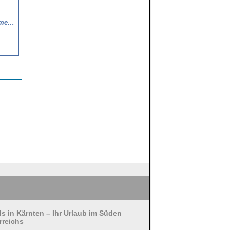
mmergut
ls in Kärnten – Ihr Urlaub im Süden
rreichs