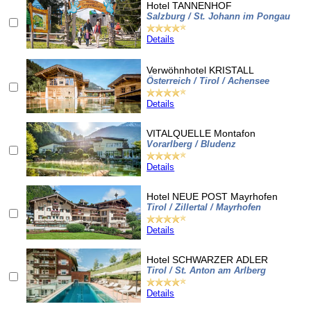
Hotel TANNENHOF
Salzburg / St. Johann im Pongau
Details
Verwöhnhotel KRISTALL
Österreich / Tirol / Achensee
Details
VITALQUELLE Montafon
Vorarlberg / Bludenz
Details
Hotel NEUE POST Mayrhofen
Tirol / Zillertal / Mayrhofen
Details
Hotel SCHWARZER ADLER
Tirol / St. Anton am Arlberg
Details